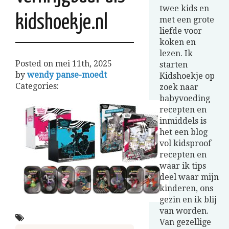
twee kids en
kidshoekje.nl
met een grote
liefde voor
koken en
lezen. Ik
Posted on
mei 11th, 2025
starten
by
wendy panse-moedt
Kidshoekje op
Categories:
zoek naar
babyvoeding
recepten en
inmiddels is
het een blog
vol kidsproof
recepten en
waar ik tips
deel waar mijn
kinderen, ons
gezin en ik blij
van worden.
Van gezellige