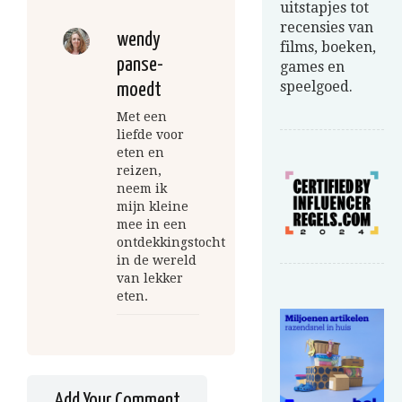
uitstapjes tot
recensies van
wendy
films, boeken,
panse-
games en
speelgoed.
moedt
Met een
liefde voor
eten en
reizen,
neem ik
mijn kleine
mee in een
ontdekkingstocht
in de wereld
van lekker
eten.
Add Your Comment