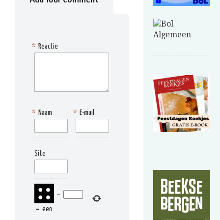
*
Reactie
*
Naam
*
E-mail
Site
−
=
een