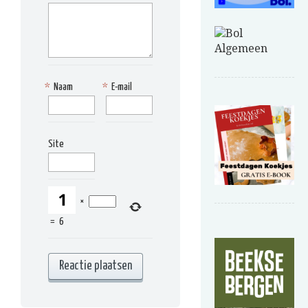
*
Naam
*
E-mail
Site
×
=
6