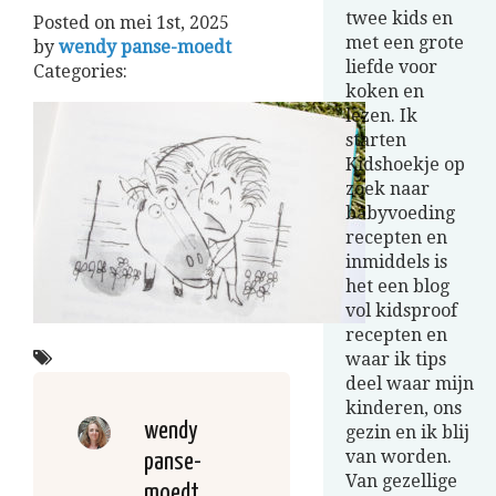
twee kids en
Posted on
mei 1st, 2025
met een grote
by
wendy panse-moedt
liefde voor
Categories:
koken en
lezen. Ik
starten
Kidshoekje op
zoek naar
babyvoeding
recepten en
inmiddels is
het een blog
vol kidsproof
recepten en
waar ik tips
deel waar mijn
kinderen, ons
wendy
gezin en ik blij
van worden.
panse-
Van gezellige
moedt