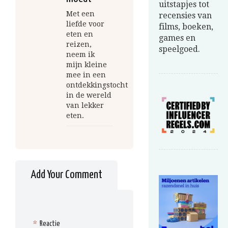
uitstapjes tot
Met een
recensies van
liefde voor
films, boeken,
eten en
games en
reizen,
speelgoed.
neem ik
mijn kleine
mee in een
ontdekkingstocht
in de wereld
van lekker
eten.
Add Your Comment
*
Reactie