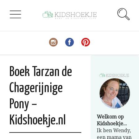
Boek Tarzan de
Chagerijnige
Pony –
Welkom op
Kidshoekje.nl
Kidshoekje...
Ik ben Wendy,
een mama van