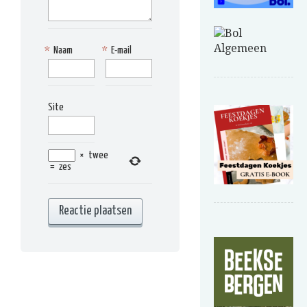
*
Naam
*
E-mail
Site
×
twee
=
zes