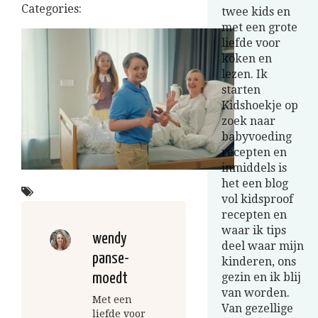
Categories:
twee kids en
met een grote
liefde voor
koken en
lezen. Ik
starten
Kidshoekje op
zoek naar
babyvoeding
recepten en
inmiddels is
het een blog
vol kidsproof
recepten en
waar ik tips
wendy
deel waar mijn
panse-
kinderen, ons
moedt
gezin en ik blij
van worden.
Met een
Van gezellige
liefde voor