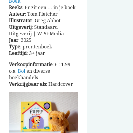
Boek
Reeks
: Er zit een … in je boek
Auteur
: Tom Fletcher
Illustrator
: Greg Abbot
Uitgeverij
: Standaard
Uitgeverij | WPG Media
Jaar
: 2025
Type
: prentenboek
Leeftijd
: 3+ jaar
Verkoopinformatie
: € 11.99
o.a.
Bol
en diverse
boekhandels
Verkrijgbaar
als
: Hardcover