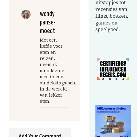
uitstapjes tot
recensies van
wendy
films, boeken,
panse-
games en
speelgoed.
moedt
Met een
liefde voor
eten en
reizen,
neem ik
mijn kleine
mee in een
ontdekkingstocht
in de wereld
van lekker
eten.
Add Your Comment