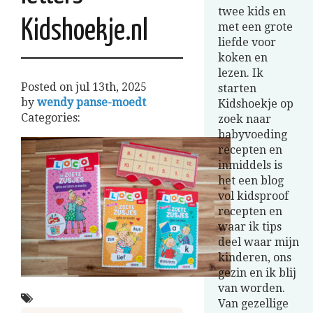
twee kids en
Kidshoekje.nl
met een grote
liefde voor
koken en
lezen. Ik
Posted on
jul 13th, 2025
starten
by
wendy panse-moedt
Kidshoekje op
Categories:
zoek naar
babyvoeding
recepten en
inmiddels is
het een blog
vol kidsproof
recepten en
waar ik tips
deel waar mijn
kinderen, ons
gezin en ik blij
van worden.
Van gezellige