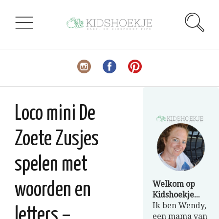
Loco mini De
Zoete Zusjes
spelen met
Welkom op
woorden en
Kidshoekje...
Ik ben Wendy,
letters –
een mama van