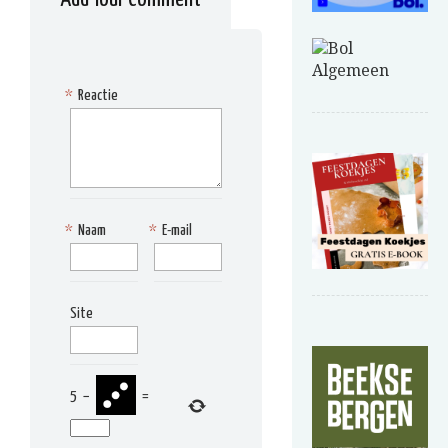
*
Reactie
*
Naam
*
E-mail
Site
5
−
=