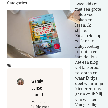
Categories:
twee kids en
met een grote
liefde voor
koken en
lezen. Ik
starten
Kidshoekje op
zoek naar
babyvoeding
recepten en
inmiddels is
het een blog
vol kidsproof
recepten en
waar ik tips
wendy
deel waar mijn
panse-
kinderen, ons
gezin en ik blij
moedt
van worden.
Met een
Van gezellige
liefde voor