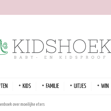
PTEN
KIDS
FAMILIE
UITJES
WIN
tenboek over moeilijke eters