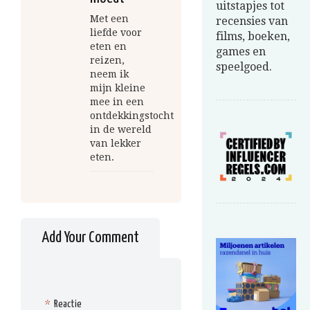
uitstapjes tot
Met een
recensies van
liefde voor
films, boeken,
eten en
games en
reizen,
speelgoed.
neem ik
mijn kleine
mee in een
ontdekkingstocht
in de wereld
van lekker
eten.
Add Your Comment
*
Reactie