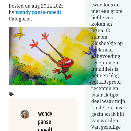
twee kids en
Posted on
aug 20th, 2025
met een grote
by
wendy panse-moedt
liefde voor
Categories:
koken en
lezen. Ik
starten
Kidshoekje op
zoek naar
babyvoeding
recepten en
inmiddels is
het een blog
vol kidsproof
recepten en
waar ik tips
deel waar mijn
kinderen, ons
wendy
gezin en ik blij
van worden.
panse-
Van gezellige
moedt