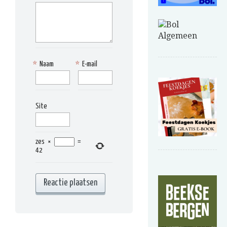
*
Naam
*
E-mail
Site
zes
×
=
42