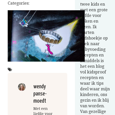
Categories:
twee kids en
met een grote
liefde voor
koken en
lezen. Ik
starten
Kidshoekje op
zoek naar
babyvoeding
recepten en
inmiddels is
het een blog
vol kidsproof
recepten en
waar ik tips
wendy
deel waar mijn
panse-
kinderen, ons
gezin en ik blij
moedt
van worden.
Met een
Van gezellige
liefde voor