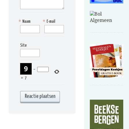
*
Naam
*
E-mail
Site
−
=
7