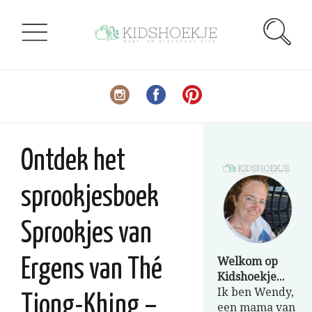
Ontdek het
sprookjesboek
Sprookjes van
Welkom op
Ergens van Thé
Kidshoekje...
Ik ben Wendy,
Tjong-Khing –
een mama van