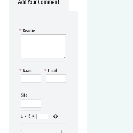
Add Your Comment
*
Reactie
*
Naam
*
E-mail
Site
1
×
8
=