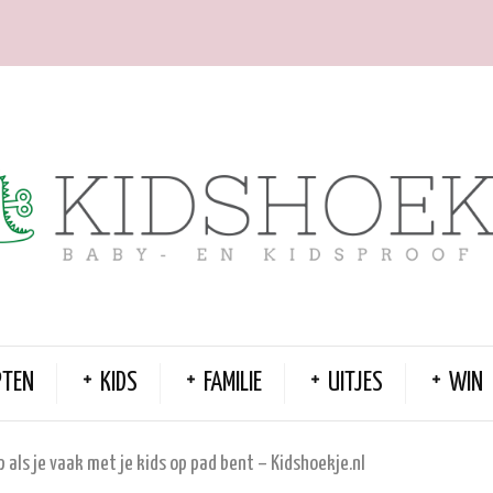
PTEN
KIDS
FAMILIE
UITJES
WIN
 als je vaak met je kids op pad bent – Kidshoekje.nl