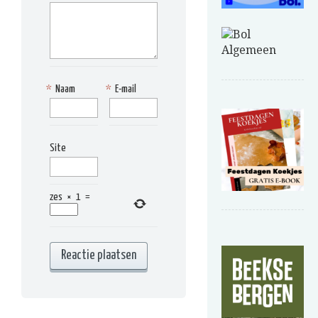
*
Naam
*
E-mail
Site
zes
×
1
=