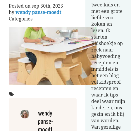
twee kids en
Posted on
sep 30th, 2025
met een grote
by
wendy panse-moedt
liefde voor
Categories:
koken en
lezen. Ik
starten
Kidshoekje op
zoek naar
babyvoeding
recepten en
inmiddels is
het een blog
vol kidsproof
recepten en
waar ik tips
deel waar mijn
kinderen, ons
wendy
gezin en ik blij
van worden.
panse-
Van gezellige
moedt