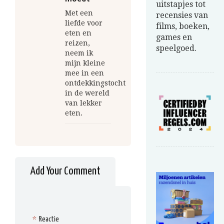
uitstapjes tot
Met een
recensies van
liefde voor
films, boeken,
eten en
games en
reizen,
speelgoed.
neem ik
mijn kleine
mee in een
ontdekkingstocht
in de wereld
van lekker
eten.
Add Your Comment
*
Reactie