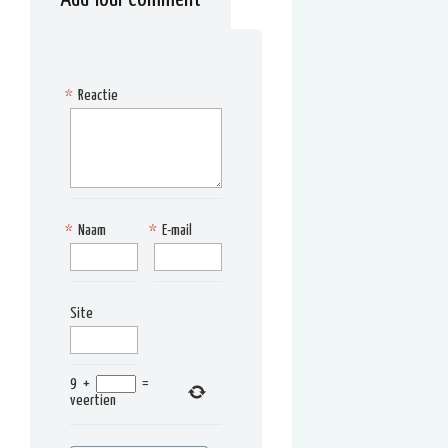
*
Reactie
*
Naam
*
E-mail
Site
9
+
=
veertien