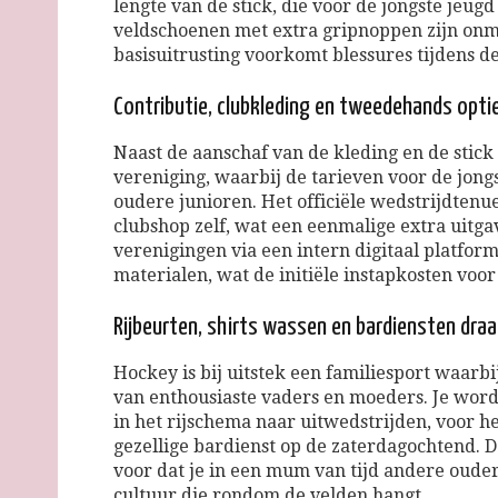
lengte van de stick, die voor de jongste jeugd 
veldschoenen met extra gripnoppen zijn onm
basisuitrusting voorkomt blessures tijdens de
Contributie, clubkleding en tweedehands opti
Naast de aanschaf van de kleding en de stick 
vereniging, waarbij de tarieven voor de jong
oudere junioren. Het officiële wedstrijdtenu
clubshop zelf, wat een eenmalige extra uitg
verenigingen via een intern digitaal platform
materialen, wat de initiële instapkosten voo
Rijbeurten, shirts wassen en bardiensten draa
Hockey is bij uitstek een familiesport waarbi
van enthousiaste vaders en moeders. Je word
in het rijschema naar uitwedstrijden, voor 
gezellige bardienst op de zaterdagochtend. 
voor dat je in een mum van tijd andere ouder
cultuur die rondom de velden hangt.