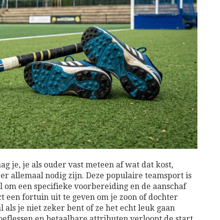
g je, je als ouder vast meteen af wat dat kost,
er allemaal nodig zijn. Deze populaire teamsport is
el om een specifieke voorbereiding en de aanschaf
ct een fortuin uit te geven om je zoon of dochter
l als je niet zeker bent of ze het echt leuk gaan
oeflessen en betaalbare attributen verloopt de start