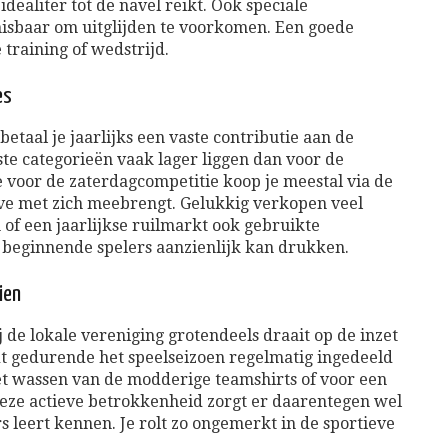
idealiter tot de navel reikt. Ook speciale
isbaar om uitglijden te voorkomen. Een goede
 training of wedstrijd.
es
betaal je jaarlijks een vaste contributie aan de
ste categorieën vaak lager liggen dan voor de
e voor de zaterdagcompetitie koop je meestal via de
ave met zich meebrengt. Gelukkig verkopen veel
 of een jaarlijkse ruilmarkt ook gebruikte
r beginnende spelers aanzienlijk kan drukken.
ien
j de lokale vereniging grotendeels draait op de inzet
t gedurende het speelseizoen regelmatig ingedeeld
het wassen van de modderige teamshirts of voor een
Deze actieve betrokkenheid zorgt er daarentegen wel
s leert kennen. Je rolt zo ongemerkt in de sportieve