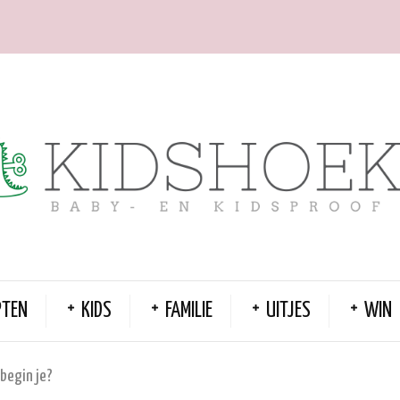
PTEN
KIDS
FAMILIE
UITJES
WIN
 begin je?