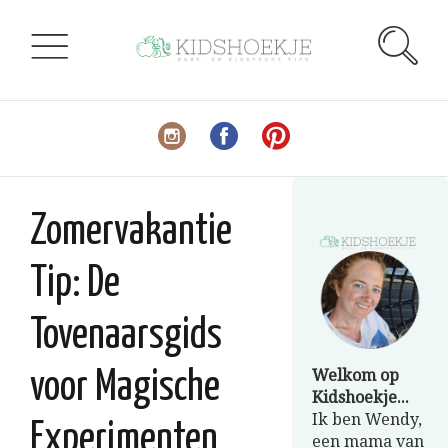
Zomervakantie
Tip: De
Tovenaarsgids
Welkom op
voor Magische
Kidshoekje...
Ik ben Wendy,
Experimenten
een mama van