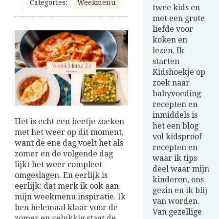
Categories:
Weekmenu
twee kids en
met een grote
liefde voor
koken en
lezen. Ik
starten
Kidshoekje op
zoek naar
babyvoeding
recepten en
inmiddels is
Het is echt een beetje zoeken
het een blog
met het weer op dit moment,
vol kidsproof
want de ene dag voelt het als
recepten en
zomer en de volgende dag
waar ik tips
lijkt het weer compleet
deel waar mijn
omgeslagen. En eerlijk is
kinderen, ons
eerlijk: dat merk ik ook aan
gezin en ik blij
mijn weekmenu inspiratie. Ik
van worden.
ben helemaal klaar voor de
Van gezellige
zomer en gelukkig staat de