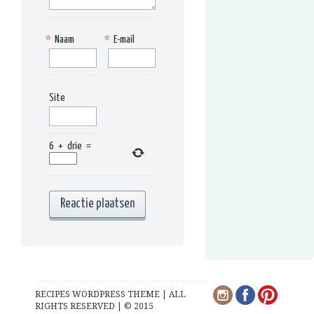
*
Naam
*
E-mail
Site
6
+
drie
=
RECIPES WORDPRESS THEME | ALL
RIGHTS RESERVED | © 2015