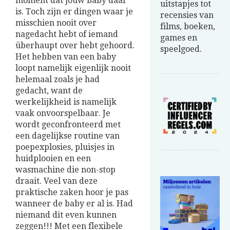
moment dat jouw baby daar
uitstapjes tot
is. Toch zijn er dingen waar je
recensies van
misschien nooit over
films, boeken,
nagedacht hebt of iemand
games en
überhaupt over hebt gehoord.
speelgoed.
Het hebben van een baby
loopt namelijk eigenlijk nooit
helemaal zoals je had
gedacht, want de
werkelijkheid is namelijk
vaak onvoorspelbaar. Je
wordt geconfronteerd met
een dagelijkse routine van
poepexplosies, pluisjes in
huidplooien en een
wasmachine die non-stop
draait. Veel van deze
praktische zaken hoor je pas
wanneer de baby er al is. Had
niemand dit even kunnen
zeggen!!! Met een flexibele