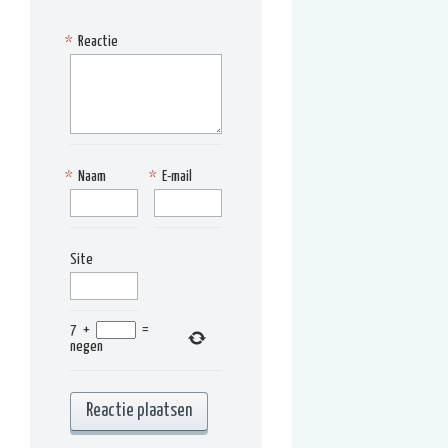
*
Reactie
*
Naam
*
E-mail
Site
7
+
=
negen