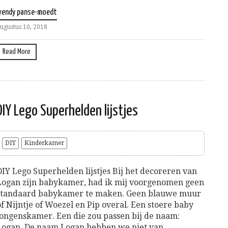
wendy panse-moedt
ugustus 10, 2018
Read More
DIY Lego Superhelden lijstjes
DIY
Kinderkamer
DIY Lego Superhelden lijstjes Bij het decoreren van
Logan zijn babykamer, had ik mij voorgenomen geen
standaard babykamer te maken. Geen blauwe muur
of Nijntje of Woezel en Pip overal. Een stoere baby
jongenskamer. Een die zou passen bij de naam:
Logan. De naam Logan hebben we niet van