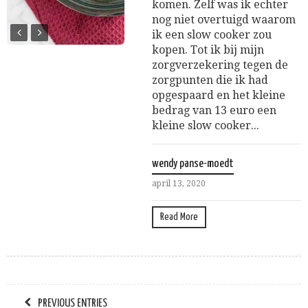
komen. Zelf was ik echter
nog niet overtuigd waarom
ik een slow cooker zou
kopen. Tot ik bij mijn
zorgverzekering tegen de
zorgpunten die ik had
opgespaard en het kleine
bedrag van 13 euro een
kleine slow cooker...
wendy panse-moedt
april 13, 2020
Read More
PREVIOUS ENTRIES