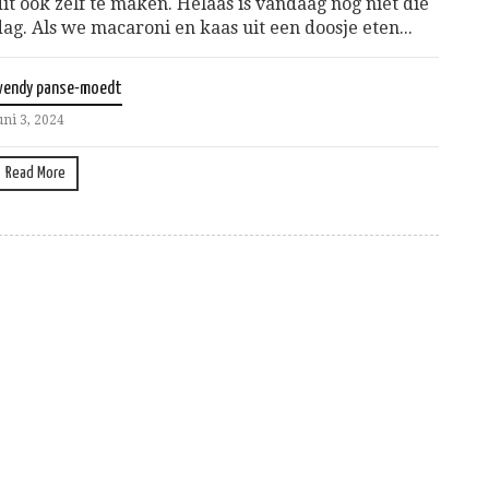
dit ook zelf te maken. Helaas is vandaag nog niet die
dag. Als we macaroni en kaas uit een doosje eten...
wendy panse-moedt
uni 3, 2024
Read More