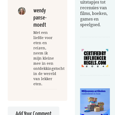
uitstapjes tot
recensies van
wendy
films, boeken,
panse-
games en
moedt
speelgoed.
Met een
liefde voor
eten en
reizen,
neem ik
mijn kleine
mee in een
ontdekkingstocht
in de wereld
van lekker
eten.
Add Your Comment