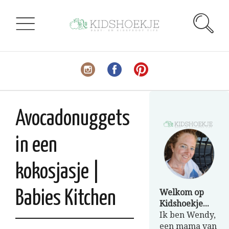
Avocadonuggets
in een
kokosjasje |
Welkom op
Babies Kitchen
Kidshoekje...
Ik ben Wendy,
een mama van