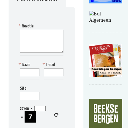
*
Reactie
*
Naam
*
E-mail
Site
zeven
×
=