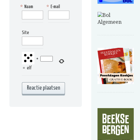
*
Naam
*
E-mail
Site
+
=
elf