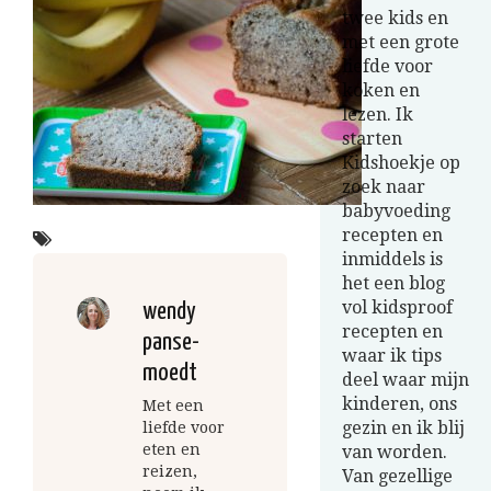
twee kids en
met een grote
liefde voor
koken en
lezen. Ik
starten
Kidshoekje op
zoek naar
babyvoeding
recepten en
inmiddels is
het een blog
vol kidsproof
wendy
recepten en
panse-
waar ik tips
moedt
deel waar mijn
kinderen, ons
Met een
gezin en ik blij
liefde voor
eten en
van worden.
reizen,
Van gezellige