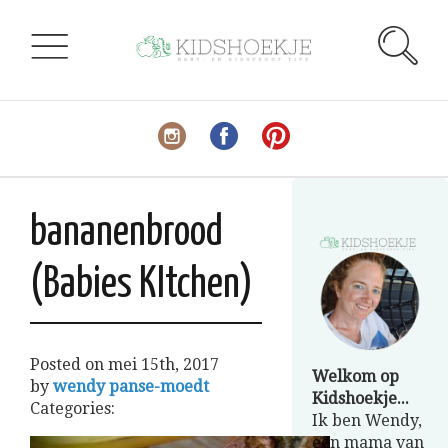
bananenbrood
(Babies KItchen)
Posted on
mei 15th, 2017
Welkom op
by
wendy panse-moedt
Kidshoekje...
Categories:
Ik ben Wendy,
een mama van