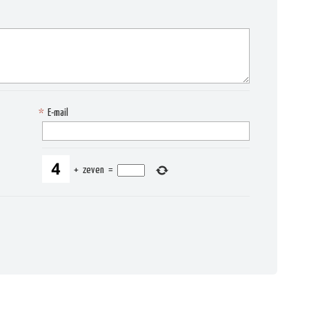
*
E-mail
+
zeven
=