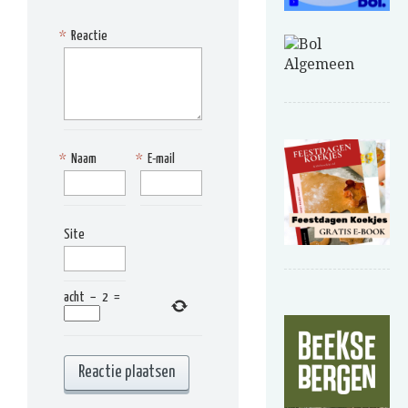
*
Reactie
*
Naam
*
E-mail
Site
acht
−
2
=