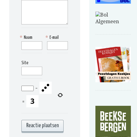
*
Naam
*
E-mail
Site
−
=