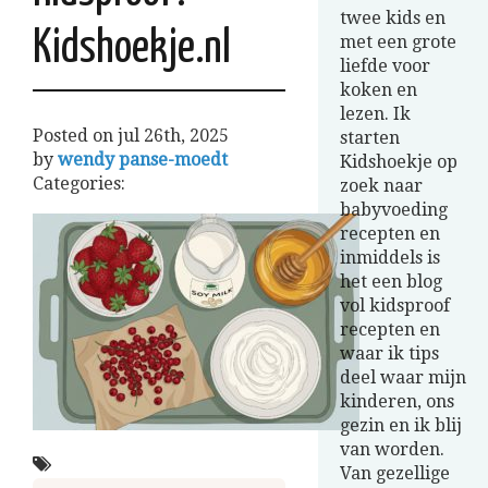
twee kids en
Kidshoekje.nl
met een grote
liefde voor
koken en
lezen. Ik
Posted on
jul 26th, 2025
starten
by
wendy panse-moedt
Kidshoekje op
Categories:
zoek naar
babyvoeding
recepten en
inmiddels is
het een blog
vol kidsproof
recepten en
waar ik tips
deel waar mijn
kinderen, ons
gezin en ik blij
van worden.
Van gezellige