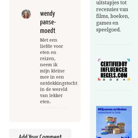
uitstapjes tot
recensies van
wendy
films, boeken,
panse-
games en
speelgoed.
moedt
Met een
liefde voor
eten en
reizen,
neem ik
mijn kleine
mee in een
ontdekkingstocht
in de wereld
van lekker
eten.
Add Your Comment