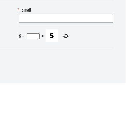
*
E-mail
9
−
=