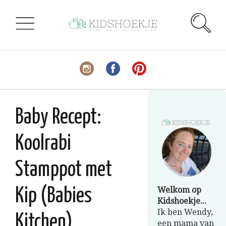
Baby Recept:
Koolrabi
Stamppot met
Welkom op
Kip (Babies
Kidshoekje...
Ik ben Wendy,
Kitchen)
een mama van