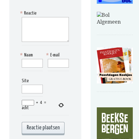
*
Reactie
*
Naam
*
E-mail
Site
+
4
=
acht