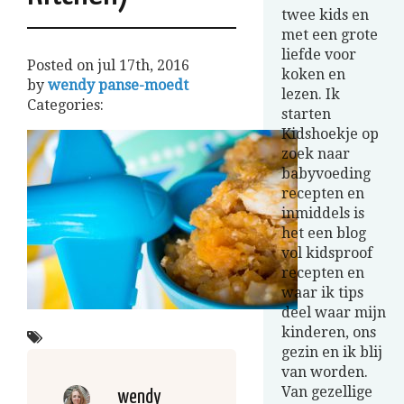
twee kids en
met een grote
liefde voor
Posted on
jul 17th, 2016
koken en
by
wendy panse-moedt
lezen. Ik
Categories:
starten
Kidshoekje op
zoek naar
babyvoeding
recepten en
inmiddels is
het een blog
vol kidsproof
recepten en
waar ik tips
deel waar mijn
kinderen, ons
gezin en ik blij
van worden.
Van gezellige
wendy