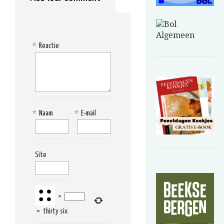
*
Reactie
*
Naam
*
E-mail
Site
×
=
thirty six