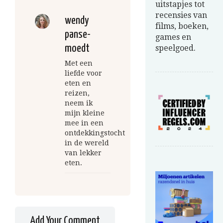
uitstapjes tot
recensies van
wendy
films, boeken,
panse-
games en
moedt
speelgoed.
Met een
liefde voor
eten en
reizen,
neem ik
mijn kleine
mee in een
ontdekkingstocht
in de wereld
van lekker
eten.
Add Your Comment