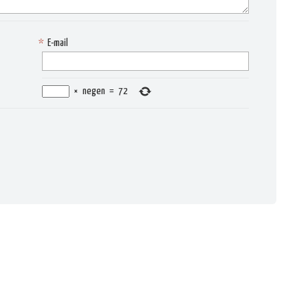
*
E-mail
×
negen
=
72