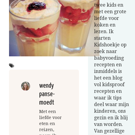
twee kids en
met een grote
liefde voor
koken en
lezen. Ik
starten
Kidshoekje op
zoek naar
babyvoeding
recepten en
inmiddels is
het een blog
vol kidsproof
wendy
recepten en
panse-
waar ik tips
moedt
deel waar mijn
kinderen, ons
Met een
gezin en ik blij
liefde voor
eten en
van worden.
reizen,
Van gezellige