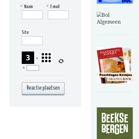
*
Naam
*
E-mail
Site
×
=