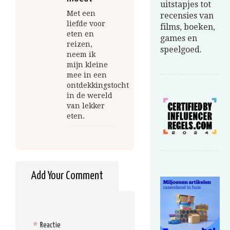
uitstapjes tot
Met een
recensies van
liefde voor
films, boeken,
eten en
games en
reizen,
speelgoed.
neem ik
mijn kleine
mee in een
ontdekkingstocht
in de wereld
van lekker
eten.
Add Your Comment
*
Reactie