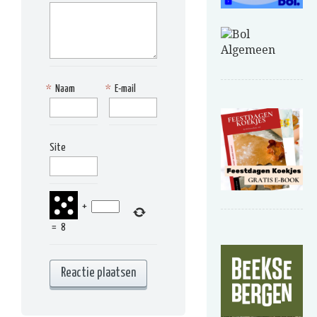
*
Naam
*
E-mail
Site
+
=
8