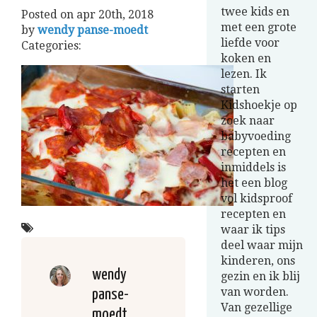
twee kids en
Posted on
apr 20th, 2018
met een grote
by
wendy panse-moedt
liefde voor
Categories:
koken en
lezen. Ik
starten
Kidshoekje op
zoek naar
babyvoeding
recepten en
inmiddels is
het een blog
vol kidsproof
recepten en
waar ik tips
deel waar mijn
kinderen, ons
wendy
gezin en ik blij
van worden.
panse-
Van gezellige
moedt