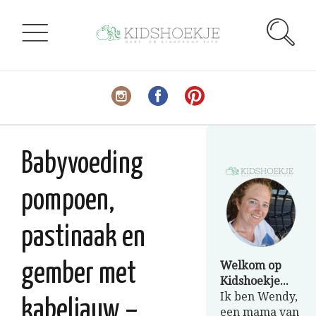
Babyvoeding
pompoen,
pastinaak en
Welkom op
gember met
Kidshoekje...
Ik ben Wendy,
kabeljauw –
een mama van