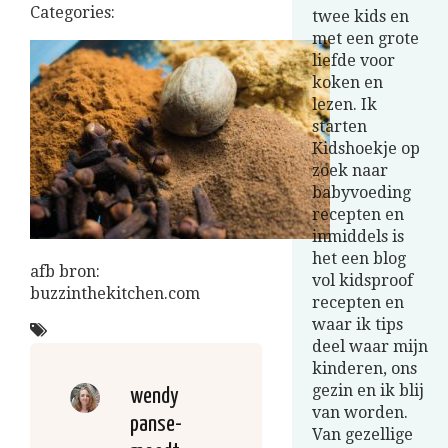
Categories:
twee kids en
met een grote
liefde voor
koken en
lezen. Ik
starten
Kidshoekje op
zoek naar
babyvoeding
recepten en
inmiddels is
het een blog
afb bron:
vol kidsproof
buzzinthekitchen.com
recepten en
waar ik tips
deel waar mijn
kinderen, ons
gezin en ik blij
wendy
van worden.
panse-
Van gezellige