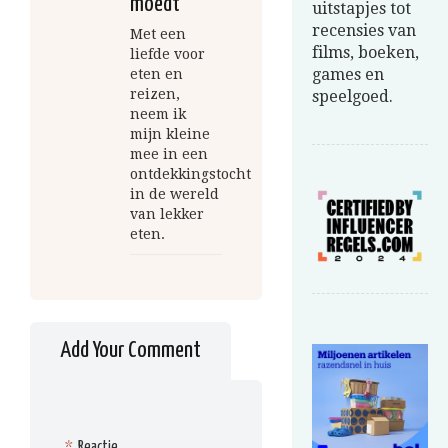
moedt
uitstapjes tot
recensies van
Met een
films, boeken,
liefde voor
games en
eten en
reizen,
speelgoed.
neem ik
mijn kleine
mee in een
ontdekkingstocht
in de wereld
van lekker
eten.
Add Your Comment
*
Reactie