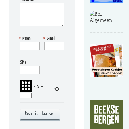
*
Naam
*
E-mail
Site
×
5
=