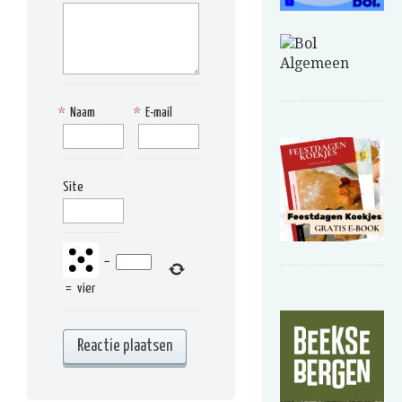
*
Naam
*
E-mail
Site
−
=
vier