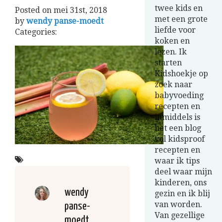
twee kids en
Posted on
mei 31st, 2018
met een grote
by
wendy panse-moedt
liefde voor
Categories:
koken en
lezen. Ik
starten
Kidshoekje op
zoek naar
babyvoeding
recepten en
inmiddels is
het een blog
vol kidsproof
recepten en
waar ik tips
deel waar mijn
kinderen, ons
wendy
gezin en ik blij
van worden.
panse-
Van gezellige
moedt