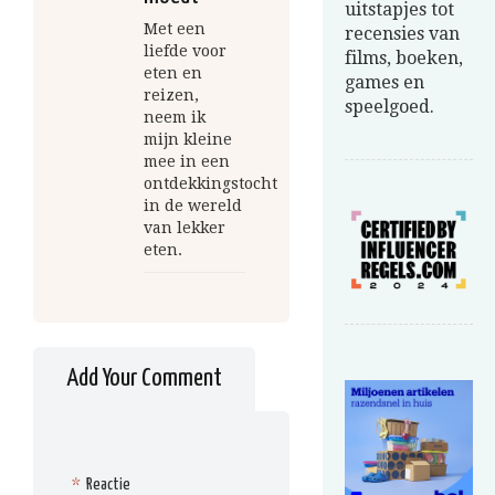
uitstapjes tot
Met een
recensies van
liefde voor
films, boeken,
eten en
games en
reizen,
speelgoed.
neem ik
mijn kleine
mee in een
ontdekkingstocht
in de wereld
van lekker
eten.
Add Your Comment
*
Reactie