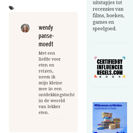
uitstapjes tot
recensies van
films, boeken,
games en
wendy
speelgoed.
panse-
moedt
Met een
liefde voor
eten en
reizen,
neem ik
mijn kleine
mee in een
ontdekkingstocht
in de wereld
van lekker
eten.