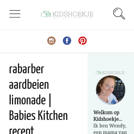
rabarber
aardbeien
limonade |
Welkom op
Babies Kitchen
Kidshoekje...
Ik ben Wendy,
recept
een mama van