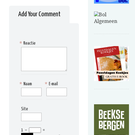
Add Your Comment
*
Reactie
*
Naam
*
E-mail
Site
1
−
=