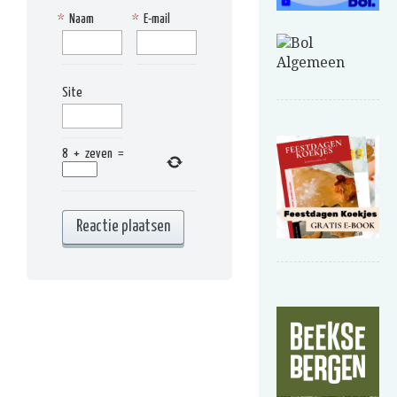
*
Naam
*
E-mail
Site
8
+
zeven
=