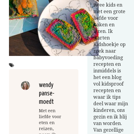
twee kids en
met een grote
liefde voor
koken en
lezen. Ik
starten
Kidshoekje op
zoek naar
babyvoeding
recepten en
inmiddels is
het een blog
vol kidsproof
wendy
recepten en
panse-
waar ik tips
moedt
deel waar mijn
kinderen, ons
Met een
gezin en ik blij
liefde voor
eten en
van worden.
reizen,
Van gezellige