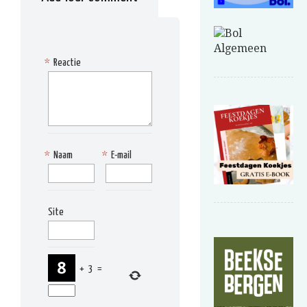
*
Reactie
*
Naam
*
E-mail
Site
+
3
=