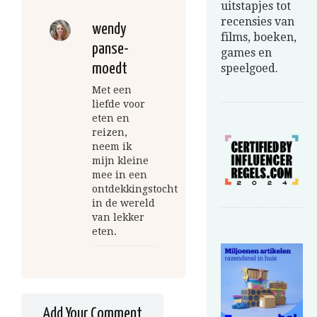
uitstapjes tot
recensies van
wendy
films, boeken,
panse-
games en
moedt
speelgoed.
Met een
liefde voor
eten en
reizen,
neem ik
mijn kleine
mee in een
ontdekkingstocht
in de wereld
van lekker
eten.
Add Your Comment