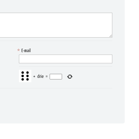
*
E-mail
+
drie
=