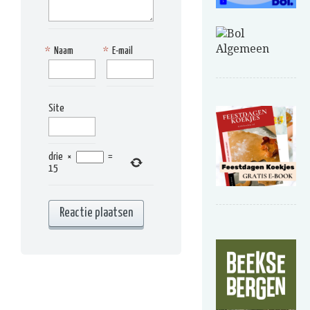
*
Naam
*
E-mail
Site
drie
×
=
15