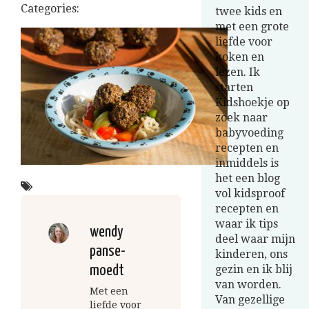
Categories:
twee kids en
met een grote
liefde voor
koken en
lezen. Ik
starten
Kidshoekje op
zoek naar
babyvoeding
recepten en
inmiddels is
het een blog
vol kidsproof
recepten en
waar ik tips
wendy
deel waar mijn
panse-
kinderen, ons
moedt
gezin en ik blij
van worden.
Met een
Van gezellige
liefde voor