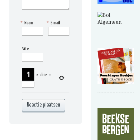
*
Naam
*
E-mail
Site
×
drie
=