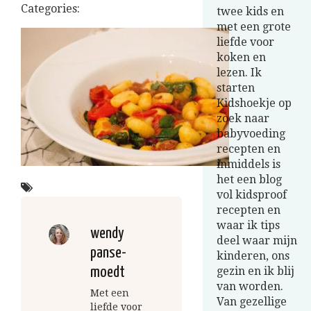
Categories:
twee kids en
met een grote
liefde voor
koken en
lezen. Ik
starten
Kidshoekje op
zoek naar
babyvoeding
recepten en
inmiddels is
het een blog
vol kidsproof
recepten en
waar ik tips
wendy
deel waar mijn
panse-
kinderen, ons
moedt
gezin en ik blij
van worden.
Met een
Van gezellige
liefde voor