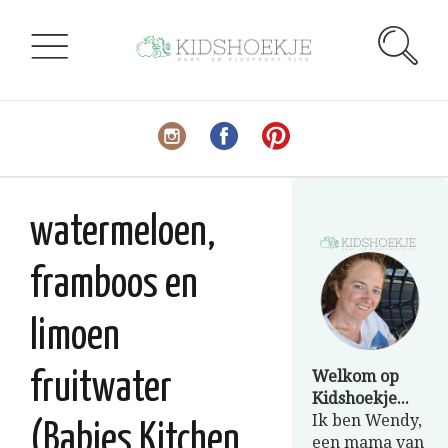
watermeloen,
framboos en
limoen
Welkom op
fruitwater
Kidshoekje...
Ik ben Wendy,
(Babies Kitchen
een mama van