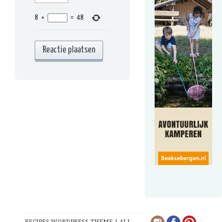
8
×
=
48