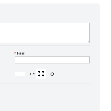
*
E-mail
−
1
=