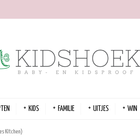
PTEN
KIDS
FAMILIE
UITJES
WIN
es KItchen)