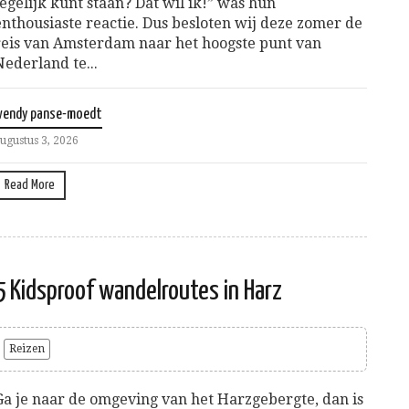
tegelijk kunt staan? Dat wil ik!” was hun
enthousiaste reactie. Dus besloten wij deze zomer de
reis van Amsterdam naar het hoogste punt van
Nederland te...
wendy panse-moedt
ugustus 3, 2026
Read More
5 Kidsproof wandelroutes in Harz
Reizen
Ga je naar de omgeving van het Harzgebergte, dan is