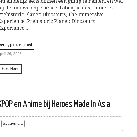
om eindelijk eens binnen een glimp te nemen, en wel
bij de nieuwe experience: Fabrique des Lumières
Prehistoric Planet: Dinosaurs, The Immersive
Experience. Prehistoric Planet: Dinosaurs
Experiance...
wendy panse-moedt
pril 26, 2026
Read More
KPOP en Anime bij Heroes Made in Asia
Evenement