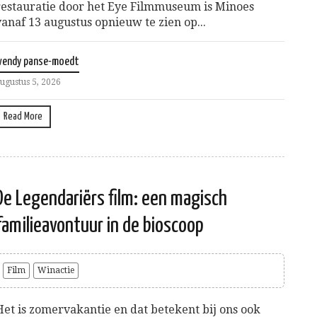
restauratie door het Eye Filmmuseum is Minoes
vanaf 13 augustus opnieuw te zien op...
wendy panse-moedt
ugustus 5, 2026
Read More
De Legendariërs film: een magisch
familieavontuur in de bioscoop
Film
Winactie
Het is zomervakantie en dat betekent bij ons ook