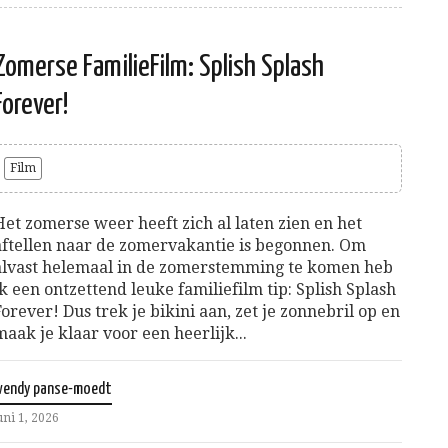
Zomerse FamilieFilm: Splish Splash
Forever!
Film
Het zomerse weer heeft zich al laten zien en het
aftellen naar de zomervakantie is begonnen. Om
alvast helemaal in de zomerstemming te komen heb
ik een ontzettend leuke familiefilm tip: Splish Splash
Forever! Dus trek je bikini aan, zet je zonnebril op en
maak je klaar voor een heerlijk...
wendy panse-moedt
uni 1, 2026