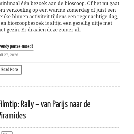
minimaal één bezoek aan de bioscoop. Of het nu gaat
om verkoeling op een warme zomerdag of juist een
leuke binnen activiteit tijdens een regenachtige dag,
een bioscoopbezoek is altijd een gezellig uitje met
het gezin. Er draaien deze zomer al...
wendy panse-moedt
uli 27, 2026
Read More
Filmtip: Rally – van Parijs naar de
Piramides