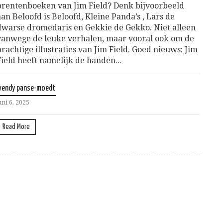
prentenboeken van Jim Field? Denk bijvoorbeeld
aan Beloofd is Beloofd, Kleine Panda’s , Lars de
dwarse dromedaris en Gekkie de Gekko. Niet alleen
vanwege de leuke verhalen, maar vooral ook om de
prachtige illustraties van Jim Field. Goed nieuws: Jim
Field heeft namelijk de handen...
wendy panse-moedt
uni 6, 2025
Read More