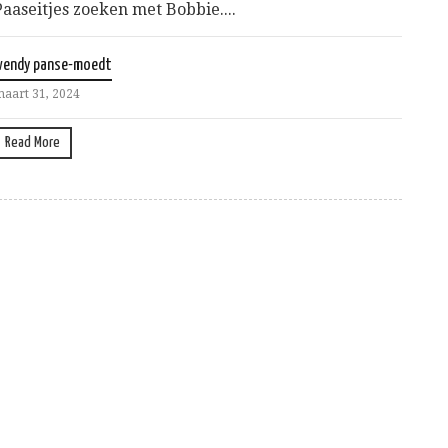
Paaseitjes zoeken met Bobbie....
wendy panse-moedt
aart 31, 2024
Read More