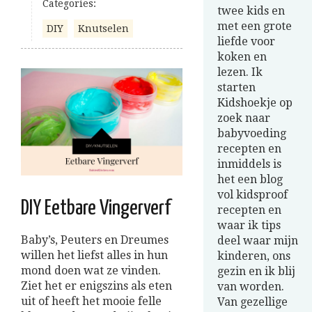
Categories:
twee kids en
met een grote
DIY
Knutselen
liefde voor
koken en
lezen. Ik
starten
Kidshoekje op
zoek naar
babyvoeding
recepten en
inmiddels is
het een blog
vol kidsproof
DIY Eetbare Vingerverf
recepten en
waar ik tips
Baby’s, Peuters en Dreumes
deel waar mijn
willen het liefst alles in hun
kinderen, ons
mond doen wat ze vinden.
gezin en ik blij
Ziet het er enigszins als eten
van worden.
uit of heeft het mooie felle
Van gezellige