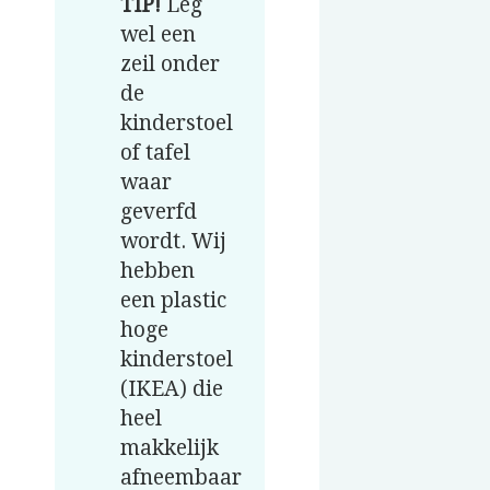
TIP!
Leg
wel een
zeil onder
de
kinderstoel
of tafel
waar
geverfd
wordt. Wij
hebben
een plastic
hoge
kinderstoel
(IKEA) die
heel
makkelijk
afneembaar